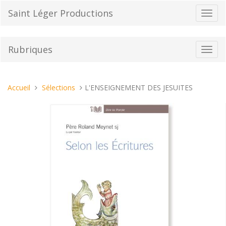
Aller
Saint Léger Productions
Bascu
au
la
contenu
navig
Rubriques
Bascu
la
navig
Vous
Accueil
Sélections
L'ENSEIGNEMENT DES JESUITES
êtes
ici :