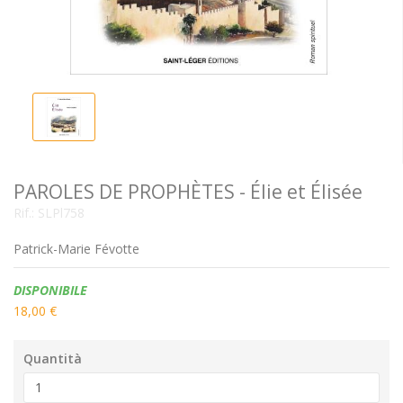
PAROLES DE PROPHÈTES - Élie et Élisée
Rif.:
SLPl758
Patrick-Marie Févotte
Disponibilità:
DISPONIBILE
18,00 €
Quantità