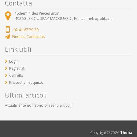
Contatta
1,chemin des Pièces Bron
49260
LE COUDRAY-MACOUARD ,
France métropolitaine
02 41 67 79 30
Find us, Contact us
Link utili
Login
Registrati
Carrello
Procedi all'acquisto
Ultimi articoli
Attualmente non sono presenti articoli
Copyright ©
2026
Thelia