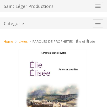
Vai
Saint Léger Productions
Toggl
al
navig
contenuto
Categorie
Toggl
navig
Tu
Home
Livres
PAROLES DE PROPHÈTES - Élie et Élisée
sei
qui: