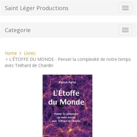
Vai
Saint Léger Productions
Toggl
al
navig
contenuto
Categorie
Toggl
navig
Tu
Home
Livres
sei
L'ÉTOFFE DU MONDE - Penser la complexité de notre temps
qui:
avec Teilhard de Chardin