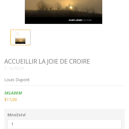
ACCUEILLIR LA JOIE DE CROIRE
č.:
SLPl254
Louis Dupont
Dostupnost:
SKLADEM
$17,00
Množství