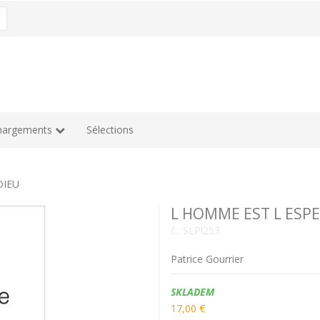
hargements
Sélections
DIEU
L HOMME EST L ESP
č.:
SLPl253
Patrice Gourrier
Dostupnost:
SKLADEM
17,00 €