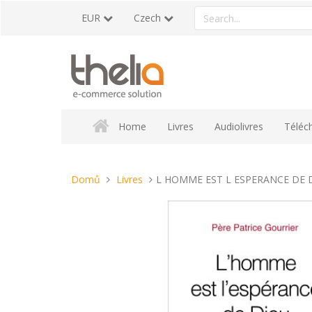
Přeskočit
Search
EUR
Czech
na
a
obsah
product
Home
Livres
Audiolivres
Téléc
Nacházíte
Domů
Livres
L HOMME EST L ESPERANCE DE 
se
tady: