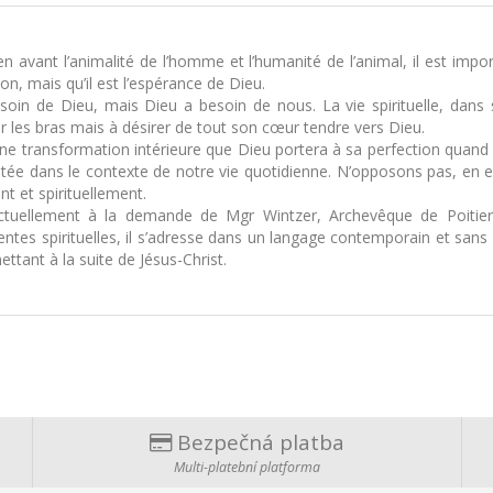
vant l’animalité de l’homme et l’humanité de l’animal, il est impor
, mais qu’il est l’espérance de Dieu.
in de Dieu, mais Dieu a besoin de nous. La vie spirituelle, dans 
r les bras mais à désirer de tout son cœur tendre vers Dieu.
e transformation intérieure que Dieu portera à sa perfection quand I
tée dans le contexte de notre vie quotidienne. N’opposons pas, en ef
t et spirituellement.
e actuellement à la demande de Mgr Wintzer, Archevêque de Poitie
tentes spirituelles, il s’adresse dans un langage contemporain et sans 
ttant à la suite de Jésus-Christ.
Bezpečná platba
Multi-platební platforma