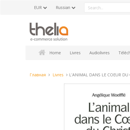
Перейти
Search
EUR
Russian
к
a
содержанию
product
Home
Livres
Audiolivres
Téléc
Вы
Главная
Livres
L'ANIMAL DANS LE COEUR DU 
находитесь
здесь: