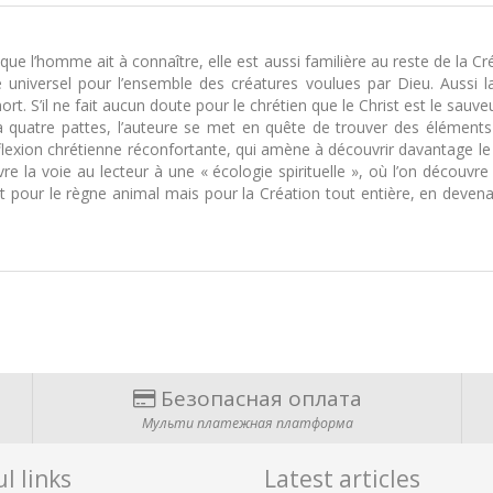
 que l’homme ait à connaître, elle est aussi familière au reste de la C
universel pour l’ensemble des créatures voulues par Dieu. Aussi
t. S’il ne fait aucun doute pour le chrétien que le Christ est le sauveu
quatre pattes, l’auteure se met en quête de trouver des éléments 
flexion chrétienne réconfortante, qui amène à découvrir davantage le 
vre la voie au lecteur à une « écologie spirituelle », où l’on décou
pour le règne animal mais pour la Création tout entière, en devenant 
Безопасная оплата
Мульти платежная платформа
l links
Latest articles