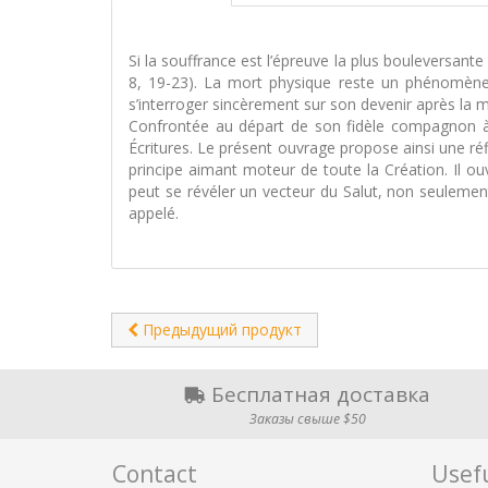
Si la souffrance est l’épreuve la plus bouleversante
8, 19-23). La mort physique reste un phénomène 
s’interroger sincèrement sur son devenir après la mor
Confrontée au départ de son fidèle compagnon à 
Écritures. Le présent ouvrage propose ainsi une ré
principe aimant moteur de toute la Création. Il ou
peut se révéler un vecteur du Salut, non seulement 
appelé.
Предыдущий продукт
Бесплатная доставка
Заказы свыше $50
Contact
Usefu