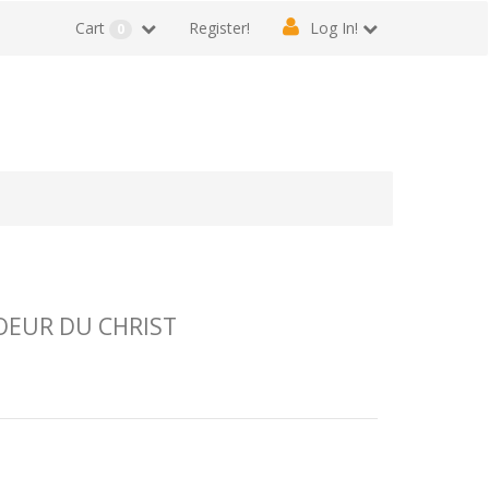
Cart
Register!
Log In!
0
OEUR DU CHRIST