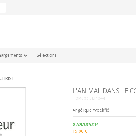
hargements
Sélections
CHRIST
L'ANIMAL DANS LE C
Номер.:
SLPl644
Angélique Woelfflé
Наличие:
В НАЛИЧИИ
15,00 €