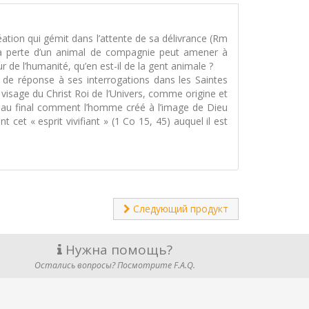
réation qui gémit dans l’attente de sa délivrance (Rm
 la perte d’un animal de compagnie peut amener à
r de l’humanité, qu’en est-il de la gent animale ?
de réponse à ses interrogations dans les Saintes
visage du Christ Roi de l’Univers, comme origine et
vre au final comment l’homme créé à l’image de Dieu
cet « esprit vivifiant » (1 Co 15, 45) auquel il est
Следующий продукт
Нужна помощь?
Остались вопросы? Посмотрите F.A.Q.