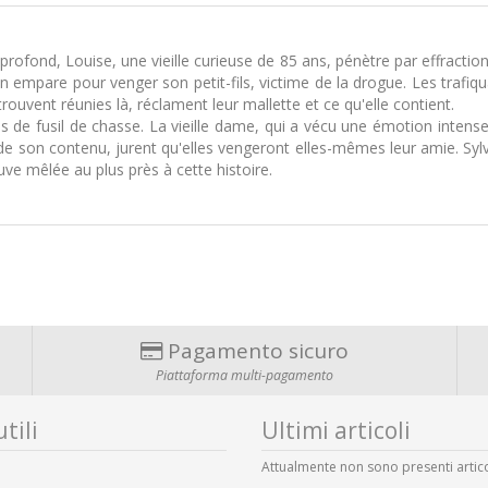
ofond, Louise, une vieille curieuse de 85 ans, pénètre par effraction
n empare pour venger son petit-fils, victime de la drogue. Les trafiqua
rouvent réunies là, réclament leur mallette et ce qu'elle contient.
s de fusil de chasse. La vieille dame, qui a vécu une émotion intens
 de son contenu, jurent qu'elles vengeront elles-mêmes leur amie. Syl
ouve mêlée au plus près à cette histoire.
Pagamento sicuro
Piattaforma multi-pagamento
tili
Ultimi articoli
Attualmente non sono presenti artico