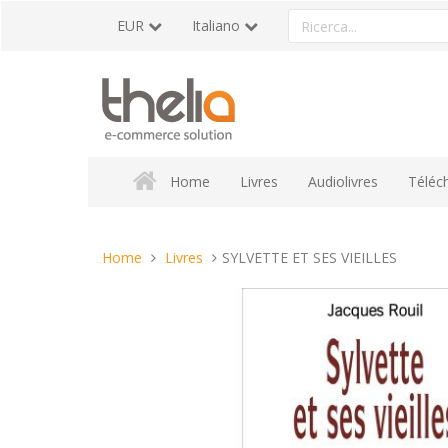
Vai
Ricerca
EUR
Italiano
al
un
contenuto
prodotto
Home
Livres
Audiolivres
Téléc
Tu
Home
Livres
SYLVETTE ET SES VIEILLES
sei
qui: