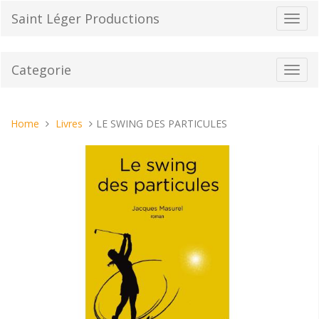
Vai
Saint Léger Productions
Toggl
al
navig
contenuto
Categorie
Toggl
navig
Tu
Home
Livres
LE SWING DES PARTICULES
sei
qui: