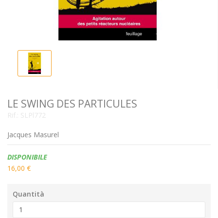
LE SWING DES PARTICULES
Rif.:
SLPl772
Jacques Masurel
Disponibilità:
DISPONIBILE
16,00 €
Quantità