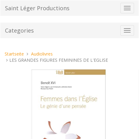
Direkt
Saint Léger Productions
Navig
zum
umsch
Inhalt
Categories
Toggl
navig
Sie
Startseite
Audiolivres
sind
LES GRANDES FIGURES FEMININES DE L'EGLISE
hier: