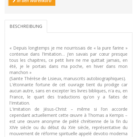
In den Warenkorb
BESCHREIBUNG
« Depuis longtemps je me nourrissais de « la pure farine »
contenue dans l’Imitation… j’en savais par cœur presque
tous les chapitres, ce petit livre ne me quittait jamais, en
été, je le portais dans ma poche, en hiver dans mon
manchon »
(Sainte Thérèse de Lisieux, manuscrits autobiographiques).
L'étonnante fortune de cet ouvrage tient du prodige car
aucun autre, sans en excepter les livres bibliques, n'a eu, en
France, le quart des traductions qu'on y a faites de
l'Imitation.
L'Imitation de Jésus-Christ – même si l’on accorde
cependant actuellement cette œuvre à Thomas a Kempis –
est une œuvre anonyme de piété chrétienne de la fin du
XIVe siècle ou du début du XVe siècle, représentative du
mouvement de réforme spirituelle appelé devotio moderna