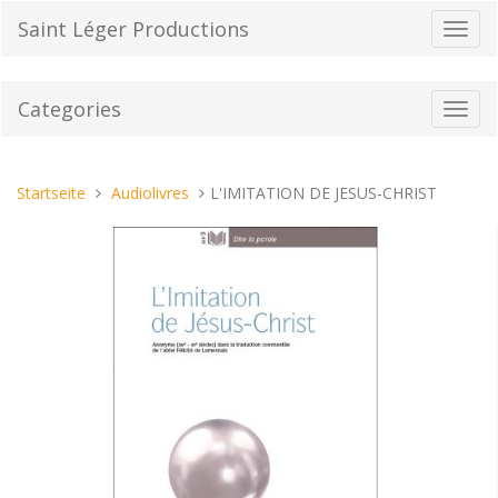
Direkt
Saint Léger Productions
Navig
zum
umsch
Inhalt
Categories
Toggl
navig
Sie
Startseite
Audiolivres
L'IMITATION DE JESUS-CHRIST
sind
hier: