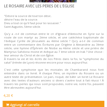
LE ROSAIRE AVEC LES PÈRES DE L'ÉGLISE
"Désire la source de tout ton désir,
désire l'eau de la source.
Dieu a tout ce qu'il faut pour te rassasier."
Saint Augustin, 5ème siècle.
Qu'y a –t-il de commun entre le cri d'Ignace d'Antioche en Syrie sur la
route de son martyr au 2ème siècle, et une catéchèse baptismale de
l'évêque Cyrille de Jérusalem au 4ème siècle ? Qu'y a-t-il de commun
entre un commentaire des Écritures par Origène à Alexandrie au 3ème
siècle, une hymne d'Éphrem de Nisibe au 4ème siècle et une prière de
Martyrius Sahdona moine et évêque au 7 ème siècle en Irak ? Une chose :
leur amour du Christ et de son Église.
À travers la vie et les écrits de nos Pères dans la foi, la "symphonie du
salut" (Irénée de Lyon) résonne encore pour nous aujourd'hui.
C'est cette symphonie que les moniales de Chambarand nous font
entendre dans ce livret. À chaque Père, un mystère du Rosaire ou un
autre texte de présentation. Le pari, risqué, de bâtir un livret Le Rosaire
avec des textes d'auteurs anciens si divers s'avère tout à fait réussi ! À
travers les perles qui nous sont proposées, notre vie, notre foi, peuvent
être abreuvées aujourd'hui.
4,20 €
Aggiungi al carrello