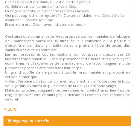
Une fissure s’est produite, qui est ouverte à jamais.
Au-delà des mots, comme un cri vers Dieu.
En deçà des mots, rejoignant des racines cachées.
Qui peut approcher le mystère ? « Ôte tes sandales ! » dit Dieu à Moïse
avant de lui révéler son nom.
Et son nom est : Dieu – avec – chacun de nous. »
C’est ainsi que commence ce livret proposé par les moniales de l’abbaye
de Chambarand parmi les 35 titres de leur collection qui a pour but
d’aider à entrer dans la méditation et la prière à l’aide de textes des
saints et des auteurs spirituels.
Les nombreuses et courtes citations qui composent chacun des 20
Mystères traditionnels du Rosaire proviennent d’auteurs très divers ayant
eux-mêmes fait l’expérience de la maladie ou de l’accompagnement de
personnes proches atteintes dans leur corps.
Un grand souffle de vie parcourt tout le livret, maintenant proposé en
version numérique.
« Dans l’espace où j’évolue, vivre et mourir est la vie. J’opte pour le tout.
Voilà. Je suis au milieu du plus dense de la vie. » ( Christiane Singer)
Malades, proches, soignants ou personnes en contact avec leur lieu de
fragilité peuvent être rejoints par la densité du contenu des citations de
ce livret.
4,20 €
Aggiungi al carrello