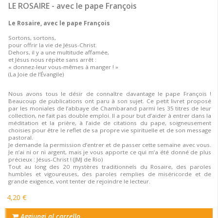
LE ROSAIRE - avec le pape François
Le Rosaire, avec le pape François
Sortons, sortons,
pour offrir la vie de Jésus-Christ.
Dehors, il y a une multitude affamée,
et Jésus nous répète sans arrêt :
« donnez-leur vous-mêmes à manger ! »
(La Joie de l’Évangile)
Nous avons tous le désir de connaître davantage le pape François !
Beaucoup de publications ont paru à son sujet. Ce petit livret proposé
par les moniales de l’abbaye de Chambarand parmi les 35 titres de leur
collection, ne fait pas double emploi. Il a pour but d’aider à entrer dans la
méditation et la prière, à l’aide de citations du pape, soigneusement
choisies pour être le reflet de sa propre vie spirituelle et de son message
pastoral.
Je demande la permission d’entrer et de passer cette semaine avec vous.
Je n’ai ni or ni argent, mais je vous apporte ce qui m’a été donné de plus
précieux : Jésus-Christ ! (JMJ de Rio)
Tout au long des 20 mystères traditionnels du Rosaire, des paroles
humbles et vigoureuses, des paroles remplies de miséricorde et de
grande exigence, vont tenter de rejoindre le lecteur.
4,20 €
Aggiungi al carrello