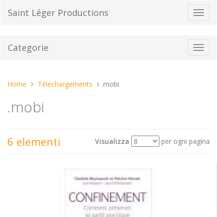
Vai
Saint Léger Productions
Toggl
al
navig
contenuto
Categorie
Toggl
navig
Tu
Home
Téléchargements
.mobi
sei
.mobi
qui:
6 elementi
Visualizza
per ogni pagina
Mostra
Ordina per
come: