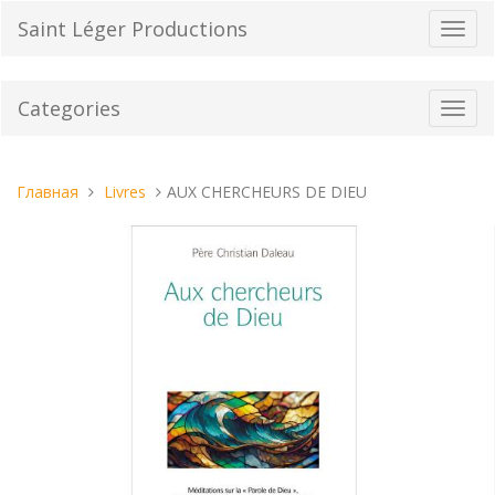
Перейти
Saint Léger Productions
Пере
к
нави
содержанию
Categories
Toggl
navig
Вы
Главная
Livres
AUX CHERCHEURS DE DIEU
находитесь
здесь: