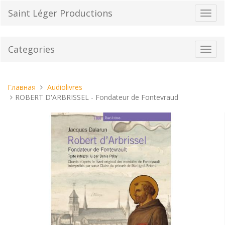
Перейти
Saint Léger Productions
Пере
к
нави
содержанию
Categories
Toggl
navig
Вы
Главная
Audiolivres
находитесь
ROBERT D'ARBRISSEL - Fondateur de Fontevraud
здесь: