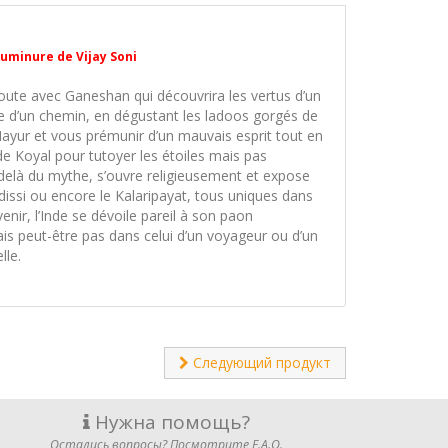
uminure de Vijay Soni
ute avec Ganeshan qui découvrira les vertus d’un
isée d’un chemin, en dégustant les ladoos gorgés de
yur et vous prémunir d’un mauvais esprit tout en
de Koyal pour tutoyer les étoiles mais pas
-delà du mythe, s’ouvre religieusement et expose
issi ou encore le Kalaripayat, tous uniques dans
nir, l’Inde se dévoile pareil à son paon
s peut-être pas dans celui d’un voyageur ou d’un
lle.
Следующий продукт
Нужна помощь?
Остались вопросы? Посмотрите F.A.Q.