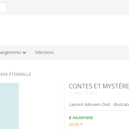
hargements
Sélections
INDE ÉTERNELLE
CONTES ET MYSTÈRE
Номер.:
SLPl55
Laurent Adiceam-Dixit - illustrati
Наличие:
В НАЛИЧИИ
20,00 €