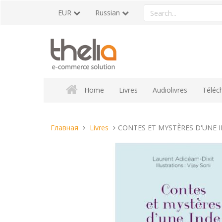
Перейти
Search
EUR
Russian
к
a
содержанию
product
Home
Livres
Audiolivres
Téléc
Вы
Главная
Livres
CONTES ET MYSTÈRES D'UNE 
находитесь
здесь: