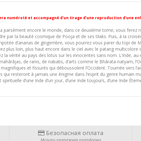
ra numéroté et accompagné d'un tirage d'une reproduction d'une enl
qui parsèment encore le monde, dans ce deuxième tome, vous ferez ro
endre par la beauté cosmique de Pooja et de ses tilaks. Puis, à la cro
otée d’ananas de gingembre, vous pourrez vous parer du topi de Ma
z plus loin, plus haut encore dans le ciel avec le patang multicolore 
la vérité au pays des lotus sur les innocentes sans nom. L’Inde, au
 mahârâjas, de ranis, de nababs, d’arts comme le Bhârata-natyam, l’Od
magnifiques et fissurés qui déboussolent l’Occident. Tournée vers l’ave
 qui resteront à jamais une énigme dans l’esprit du genre humain mai
t spirituelle d’une Inde d’un jour, d’une Inde toujours, d’une Inde Éterne
Безопасная оплата
Мульти платежная платформа