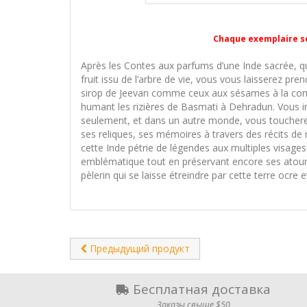
Chaque exemplaire se
Après les Contes aux parfums d’une Inde sacrée, 
fruit issu de l’arbre de vie, vous vous laisserez pr
sirop de Jeevan comme ceux aux sésames à la comp
humant les rizières de Basmati à Dehradun. Vous ire
seulement, et dans un autre monde, vous toucherez 
ses reliques, ses mémoires à travers des récits de
cette Inde pétrie de légendes aux multiples visages 
emblématique tout en préservant encore ses atours
pèlerin qui se laisse étreindre par cette terre ocre e
Предыдущий продукт
Бесплатная доставка
Заказы свыше $50