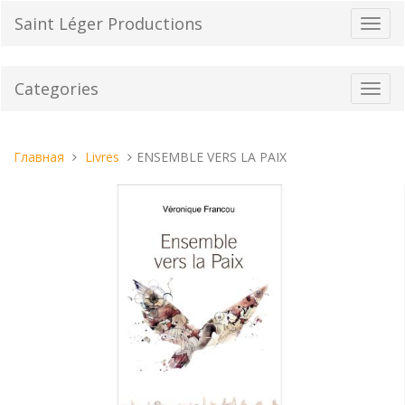
Перейти
Saint Léger Productions
Пере
к
нави
содержанию
Categories
Toggl
navig
Вы
Главная
Livres
ENSEMBLE VERS LA PAIX
находитесь
здесь: