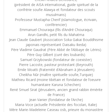
(président de AISA international, guide spirituel de la
confrérie soufie Alawya et fondateur des scouts
musulmans)
Professeur Mustapha Cherif (islamologue, écrivain,
conférencier)
Emmanuel Chouraqui (fils d’André Chouraqui)
Arun Gandhi, petit fils du Mahatma
Jean Claude Gaubert (Association Soka Gakai Bouddhisme
japonais représentant Daisaku Ikeda)
Père Vladimir Gaudrat (Père Abbé de l’Abbaye de Lérins)
Père Guy Gilbert (curé des loubards)
Samuel Grzybowski (fondateur de coexister)
Pierre Lacoste, pasteur protestant (Beyrouth)
Emile Moatti (fraternité d’Abraham à Jérusalem)
Cheikha Nûr (maître spirituelle soufie,Turquie)
Mathieu Ricard (moine tibétain et fondateur de l’oeuvre
humanitaire Karuna Schechen)
René Smuel Sirat (Jérusalem, ancien grand rabbin émérite
de France)
Jean Vanier (fondateur de l’Arche)
Maria Voce (actuelle Présidente des focolari, Italie)
Mère Marie-Madeleine Caseau osb, prieure du monastère