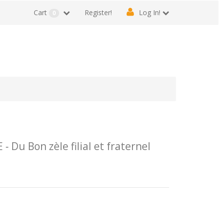
Cart
Register!
Log In!
0
 Du Bon zèle filial et fraternel