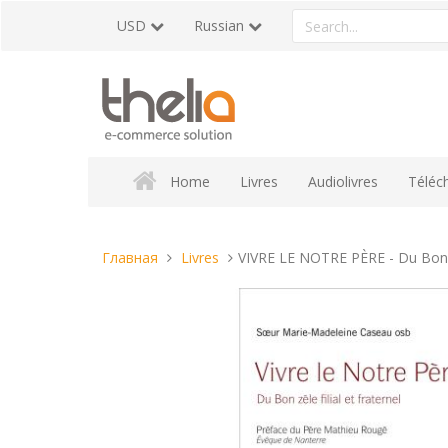
Перейти
Search
USD
Russian
к
a
содержанию
product
Home
Livres
Audiolivres
Téléc
Вы
Главная
Livres
VIVRE LE NOTRE PÈRE - Du Bon zèl
находитесь
здесь: