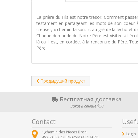
La prière du Fils est notre trésor. Comment passer
testament en partageant les mots de son coeur à cœ
creuser, « chemin faisant », au gré de la lectio et 
Chaque demande du Notre Père est visitée à l'école
là où il est, en cordée, à la rencontre du Père. Tou
Père
Предыдущий продукт
Бесплатная доставка
Заказы свыше $50
Contact
Usefu
1,chemin des Pièces Bron
Login
49260
LE COUDRAY-MACOUARD ,