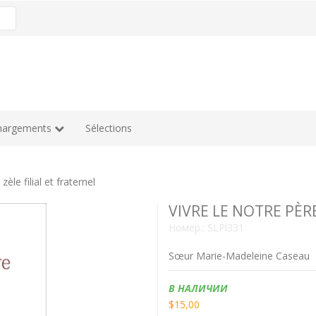
hargements
Sélections
e filial et fraternel
VIVRE LE NOTRE PÈRE -
Номер.:
SLPl331
Sœur Marie-Madeleine Caseau
Наличие:
В НАЛИЧИИ
$15,00