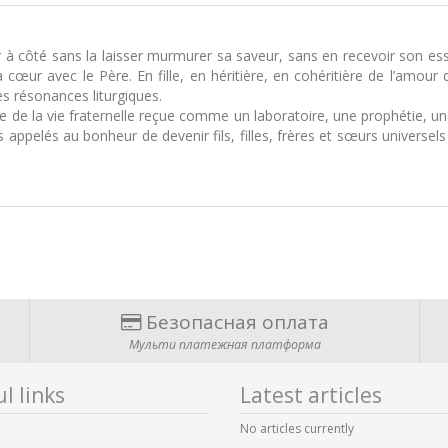
 à côté sans la laisser murmurer sa saveur, sans en recevoir son ess
ur avec le Père. En fille, en héritière, en cohéritière de l’amour de 
des résonances liturgiques.
 de la vie fraternelle reçue comme un laboratoire, une prophétie, un
s appelés au bonheur de devenir fils, filles, frères et sœurs universel
Безопасная оплата
Мульти платежная платформа
l links
Latest articles
No articles currently