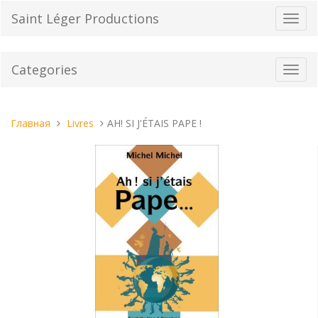
Перейти
Saint Léger Productions
Пере
к
нави
содержанию
Categories
Toggl
navig
Вы
Главная
Livres
AH! SI J'ÉTAIS PAPE !
находитесь
здесь: