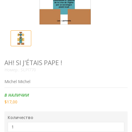
AH! SI J'ÉTAIS PAPE !
Номер.:
SLPl770
Michel Michel
Наличие:
В НАЛИЧИИ
$17,00
Количество