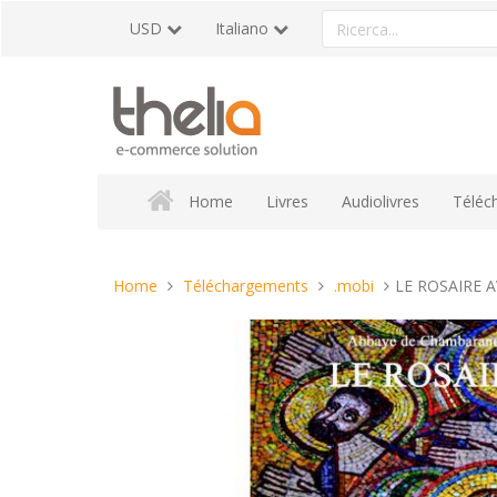
Vai
Ricerca
USD
Italiano
al
un
contenuto
prodotto
Home
Livres
Audiolivres
Téléc
Tu
Home
Téléchargements
.mobi
LE ROSAIRE A
sei
qui: