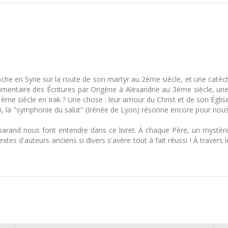
ioche en Syrie sur la route de son martyr au 2ème siècle, et une catéc
mentaire des Écritures par Origène à Alexandrie au 3ème siècle, u
me siècle en Irak ? Une chose : leur amour du Christ et de son Église
 foi, la "symphonie du salut" (Irénée de Lyon) résonne encore pour nous
rand nous font entendre dans ce livret. À chaque Père, un mystère
textes d'auteurs anciens si divers s'avère tout à fait réussi ! À traver