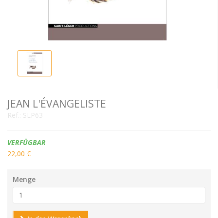
JEAN L'ÉVANGELISTE
Ref.:
SLP63
Verfügbarkeit:
VERFÜGBAR
22,00 €
Menge