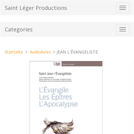
Direkt
Saint Léger Productions
Navig
zum
umsch
Inhalt
Categories
Toggl
navig
Sie
Startseite
Audiolivres
JEAN L'ÉVANGELISTE
sind
hier: