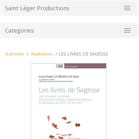
Direkt
Saint Léger Productions
Navig
zum
umsch
Inhalt
Categories
Toggl
navig
Sie
Startseite
Audiolivres
LES LIVRES DE SAGESSE
sind
hier: