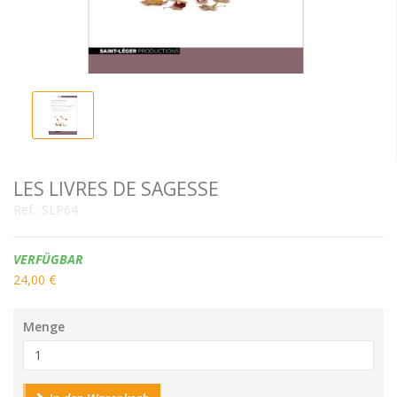
LES LIVRES DE SAGESSE
Ref.:
SLP64
Verfügbarkeit:
VERFÜGBAR
24,00 €
Menge