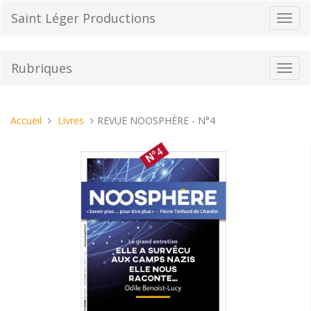
Aller
Saint Léger Productions
Bascu
au
la
contenu
navig
Rubriques
Bascu
la
navig
Vous
Accueil
Livres
REVUE NOOSPHÈRE - N°4
êtes
ici :