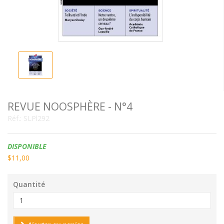
REVUE NOOSPHÈRE - N°4
Réf.:
SLPl292
Disponibilité:
DISPONIBLE
$11,00
Quantité