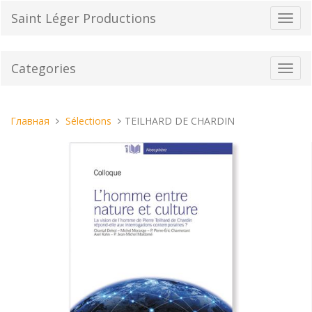
Перейти
Saint Léger Productions
Пере
к
нави
содержанию
Categories
Toggl
navig
Вы
Главная
Sélections
TEILHARD DE CHARDIN
находитесь
здесь: