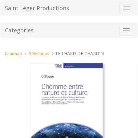
Перейти
Saint Léger Productions
Пере
к
нави
содержанию
Categories
Toggl
navig
Вы
Главная
Sélections
TEILHARD DE CHARDIN
находитесь
здесь: