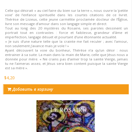
Celle qui désirait « au ciel faire du bien sur la terre », nous ouvre la ‘petite
voie’ de l’enfance spirituelle dans les courtes citations de ce livret.
Thérèse de Lisieux, cette jeune carmélite proclamée docteur de l’Église,
livre son message d’amour dans son langage simple et direct.
Tout au long des 20 mystères du Rosaire, ses paroles dessinent un
portrait tout en contrastes : force et faiblesse, grandeur d’âme et
imperfection, langage désuet et pourtant d’une étonnante actualité.
« Je suis d’une nature telle que la crainte me fait reculer ; avec l’amour,
non seulement j’avance mais je vole ! »
Ayant découvert la voie du bonheur, Thérèse n’a qu’un désir : nous
entrainer à sa suite. La main dans la main de Marie, celle que Jésus nous a
donnée pour mère. « Ne crains pas d’aimer trop la sainte Vierge, jamais
tu ne l’aimeras assez, et Jésus sera bien content puisque la sainte Vierge
est sa mère ».
$4,20
Добавить в корзину