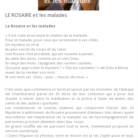
LE ROSAIRE et les malades
Le Rosaire et les malades
« Il est rude et escarpé le chemin de la maladie.
Pour le malade, pour ceux qui se tiennent à ses côtés.
Un mystère se vit là.
Au plus secret du corps et du cœur.
Une fissure s’est produite, qui est ouverte à jamais.
Au-delà des mots, comme un cri vers Dieu.
En deçà des mots, rejoignant des racines cachées.
Qui peut approcher le mystère ? « Ôte tes sandales ! » dit Dieu à Moïse
avant de lui révéler son nom.
Et son nom est : Dieu – avec – chacun de nous. »
C’est ainsi que commence ce livret proposé par les moniales de l’abbaye
de Chambarand parmi les 35 titres de leur collection qui a pour but
d’aider à entrer dans la méditation et la prière à l’aide de textes des
saints et des auteurs spirituels.
Les nombreuses et courtes citations qui composent chacun des 20
Mystères traditionnels du Rosaire proviennent d’auteurs très divers ayant
eux-mêmes fait l’expérience de la maladie ou de l’accompagnement de
personnes proches atteintes dans leur corps.
Un grand souffle de vie parcourt tout le livret, maintenant proposé en
version numérique.
« Dans l’espace où j’évolue, vivre et mourir est la vie. J’opte pour le tout.