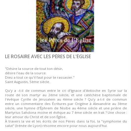
LE ROSAIRE AVEC LES PÈRES DE L'ÉGLISE
"Désire la source de tout ton désir,
désire l'eau de la source.
Dieu a tout ce qu'il faut pour te rassasier."
Saint Augustin, 5ème siècle.
Qu'y a –t-il de commun entre le cri d'Ignace d'Antioche en Syrie sur la
route de son martyr au 2ème siècle, et une catéchèse baptismale de
l'évêque Cyrille de Jérusalem au 4ème siècle ? Qu'y a-t-il de commun
entre un commentaire des Écritures par Origène à Alexandrie au 3ème
siècle, une hymne d'Éphrem de Nisibe au 4ème siècle et une prière de
Martyrius Sahdona moine et évêque au 7 ème siècle en Irak ? Une chose :
leur amour du Christ et de son Église.
À travers la vie et les écrits de nos Pères dans la foi, la "symphonie du
salut" (Irénée de Lyon) résonne encore pour nous aujourd'hui.