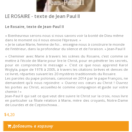
LE ROSAIRE - texte de Jean Paul II
Le Rosaire, texte de Jean-Paul II
« Bienheureux serons-nous si nous savons voir la bonté de Dieu même
dans le moment où il nous envoie l’épreuve. »
« Je te salue Marie, femme de foi… enseigne-nous à construire le monde
de l’intérieur, dans la profondeur du silence et de l’oraison. » Jean-Paul II
« Cheminer avec Marie à travers les scènes du Rosaire, c’est comme se
mettre à l’école de Marie pour lire le Christ, pour en pénétrer les secrets,
pour en comprendre le message ». C’est ce que nous apprend Karol
Wojtyla, pape de 1978 à 2005, à travers les citations brèves et denses de
ce livret, réparties suivant les 20 mystères traditionnels du Rosaire.
Les paroles du pape polonais, canonisé en 2014 par le pape François, ne
demandent qu’à nous rejoindre: « Ouvrez vos cœurs au Christ ! Ouvrez
les portes au Christ, accueillez-le comme compagnon et guide sur votre
chemin ! »
Jean-Paul II qui sait ce que veut dire suivre le Christ sur la croix, nous livre
en particulier sa filiale relation à Marie, mère des croyants, Notre-Dame
de Lourdes et de Częstochowa…
$4,20
Добавить в корзину