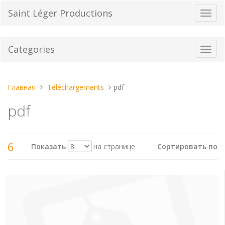
Перейти
Saint Léger Productions
Пере
к
нави
содержанию
Categories
Toggl
navig
Вы
Главная
Téléchargements
pdf
находитесь
pdf
здесь:
6
Показать
на странице
Сортировать по
Посмотреть
как: