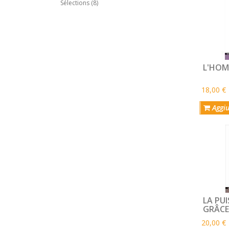
Sélections (8)
L'HOM
18,00 €
Aggiu
LA PUI
GRÂCE
cathol
20,00 €