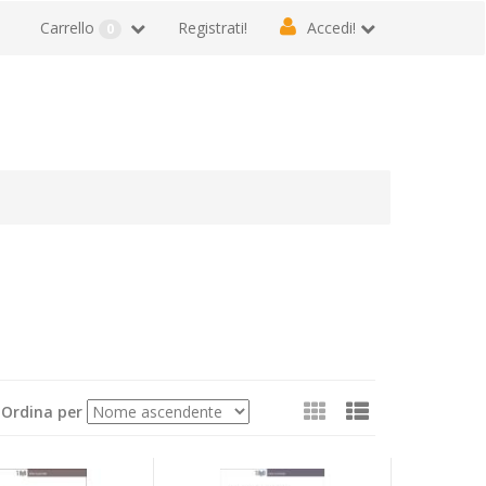
Carrello
Registrati!
Accedi!
0
Mostra
Ordina per
come: