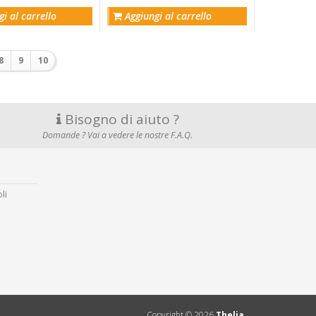
i al carrello
Aggiungi al carrello
8
9
10
Bisogno di aiuto ?
Domande ? Vai a vedere le nostre F.A.Q.
li
Copyright ©
2026
Thelia