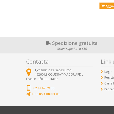
Aggiu
Spedizione gratuita
Ordini superiori a €50
Contatta
Link u
1,chemin des Pièces Bron
Login
49260
LE COUDRAY-MACOUARD ,
Registr
France métropolitaine
Carrel
02 41 67 79 30
Proced
Find us, Contact us