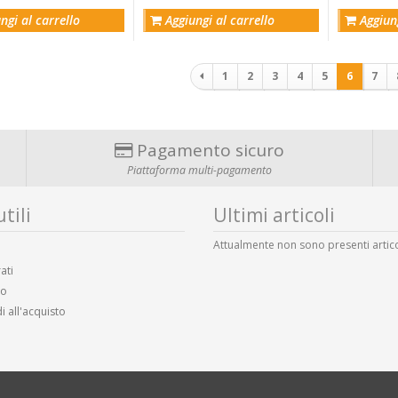
ngi al carrello
Aggiungi al carrello
Aggiung
Paginazione
1
2
3
4
5
6
7
Pagamento sicuro
Piattaforma multi-pagamento
tili
Ultimi articoli
Attualmente non sono presenti artico
ati
lo
i all'acquisto