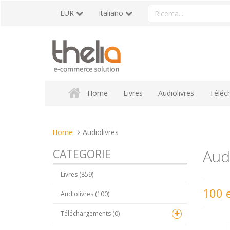
Vai
Ricerca
EUR
Italiano
al
un
contenuto
prodotto
Home
Livres
Audiolivres
Téléc
Tu
Home
Audiolivres
sei
Audi
CATEGORIE
qui:
Livres (859)
100 
Audiolivres (100)
Téléchargements (0)