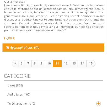
Qui la menace ?
Joséphine a l’intuition que la réponse se trouve à l’intérieur de la maison
et qu’elle est tombée sur un secret de famille, jalousement gardé depuis
la jeunesse de Louis, le grand-oncle patriarche. Un secret qui tient trois
générations sous son emprise. Les obstacles seront nombreux avant
d’accéder à la vérité. Une vérité crue, brutale. À travers un récit chargé de
suspense, Catherine Armessen aborde l’impact transgénérationnel des
secrets de famille et nous invite à nous interroger. L’un de nos ancêtres
pourrait-il nous avoir transmis ses émotions ?
17,00 €
Aggiungi al carrello
Paginazione
6
7
8
9
10
11
12
13
14
15
CATEGORIE
Livres (859)
Audiolivres (100)
Téléchargements (0)