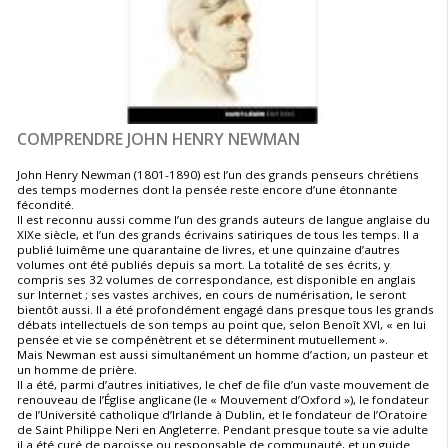
COMPRENDRE JOHN HENRY NEWMAN
John Henry Newman (1801-1890) est l’un des grands penseurs chrétiens
des temps modernes dont la pensée reste encore d’une étonnante
fécondité.
Il est reconnu aussi comme l’un des grands auteurs de langue anglaise du
XIXe siècle, et l’un des grands écrivains satiriques de tous les temps. Il a
publié luimême une quarantaine de livres, et une quinzaine d’autres
volumes ont été publiés depuis sa mort. La totalité de ses écrits, y
compris ses 32 volumes de correspondance, est disponible en anglais
sur Internet ; ses vastes archives, en cours de numérisation, le seront
bientôt aussi. Il a été profondément engagé dans presque tous les grands
débats intellectuels de son temps au point que, selon Benoît XVI, « en lui
pensée et vie se compénètrent et se déterminent mutuellement ».
Mais Newman est aussi simultanément un homme d’action, un pasteur et
un homme de prière.
Il a été, parmi d’autres initiatives, le chef de file d’un vaste mouvement de
renouveau de l’Église anglicane (le « Mouvement d’Oxford »), le fondateur
de l’Université catholique d’Irlande à Dublin, et le fondateur de l’Oratoire
de Saint Philippe Neri en Angleterre. Pendant presque toute sa vie adulte
il a été curé de paroisse ou responsable de communauté, et un guide