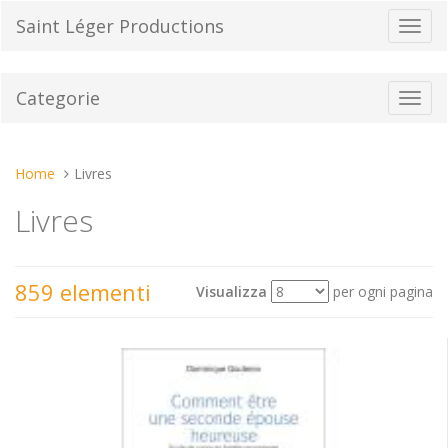
Vai
Saint Léger Productions
Toggl
al
navig
contenuto
Categorie
Toggl
navig
Tu
Home
Livres
sei
Livres
qui:
859 elementi
Visualizza
per ogni pagina
Mostra
Ordina per
come: