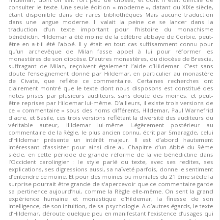
consulter le texte. Une seule édition « moderne », datant du XIXe siècle,
étant disponible dans de rares bibliothèques Mais aucune traduction
dans une langue moderne. Il valait la peine de se lancer dans la
traduction d’un texte important pour l’histoire du monachisme
bénédictin. Hildemar a été moine de la célèbre abbaye de Corbie, peut-
être en a-t-il été l’abbé. Il y était en tout cas suffisamment connu pour
qu’un archevêque de Milan fasse appel à lui pour réformer les
monastères de son diocèse. D’autres monastères, du diocèse de Brescia,
suffragant de Milan, reçoivent également l’aide d’Hildemar. C’est sans
doute l’enseignement donné par Hildemar, en particulier au monastère
de Civate, que reflète ce commentaire. Certaines recherches ont
clairement montré que le texte dont nous disposons est constitué des
notes prises par plusieurs auditeurs, sans doute des moines, et peut-
être reprises par Hildemar lui-même. D’ailleurs, il existe trois versions de
ce « commentaire » sous des noms différents, Hildemar, Paul Warnefrid
diacre, et Basile, ces trois versions reflétant la diversité des auditeurs du
véritable auteur, Hildemar lui-même. Légèrement postérieur au
commentaire de la Règle, le plus ancien connu, écrit par Smaragde, celui
d’Hildemar présente un intérêt majeur. Il est d’abord hautement
intéressant d’assister pour ainsi dire au Chapitre d’un Abbé du 9ème
siècle, en cette période de grande réforme de la vie bénédictine dans
l’Occident carolingien : le style parlé du texte, avec ses redites, ses
explications, ses digressions aussi, sa naïveté parfois, donne le sentiment
d’entendre ce moine. Et pour des moines ou moniales du 21 ème siècle la
surprise pourrait être grande de s’apercevoir que ce commentaire garde
sa pertinence aujourd’hui, comme la Règle elle-même. On sent la grand
expérience humaine et monastique d’Hildemar, la finesse de son
intelligence, de son intuition, de sa psychologie. A d’autres égards, le texte
d’Hildemar, déroute quelque peu en manifestant l’existence d’usages qui