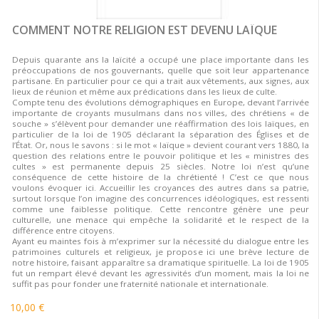
COMMENT NOTRE RELIGION EST DEVENU LAÏQUE
Depuis quarante ans la laïcité a occupé une place importante dans les
préoccupations de nos gouvernants, quelle que soit leur appartenance
partisane. En particulier pour ce qui a trait aux vêtements, aux signes, aux
lieux de réunion et même aux prédications dans les lieux de culte.
Compte tenu des évolutions démographiques en Europe, devant l’arrivée
importante de croyants musulmans dans nos villes, des chrétiens « de
souche » s’élèvent pour demander une réaffirmation des lois laïques, en
particulier de la loi de 1905 déclarant la séparation des Églises et de
l’État. Or, nous le savons : si le mot « laïque » devient courant vers 1880, la
question des relations entre le pouvoir politique et les « ministres des
cultes » est permanente depuis 25 siècles. Notre loi n’est qu’une
conséquence de cette histoire de la chrétienté ! C’est ce que nous
voulons évoquer ici. Accueillir les croyances des autres dans sa patrie,
surtout lorsque l’on imagine des concurrences idéologiques, est ressenti
comme une faiblesse politique. Cette rencontre génère une peur
culturelle, une menace qui empêche la solidarité et le respect de la
différence entre citoyens.
Ayant eu maintes fois à m’exprimer sur la nécessité du dialogue entre les
patrimoines culturels et religieux, je propose ici une brève lecture de
notre histoire, faisant apparaître sa dramatique spirituelle. La loi de 1905
fut un rempart élevé devant les agressivités d’un moment, mais la loi ne
suffit pas pour fonder une fraternité nationale et internationale.
10,00 €