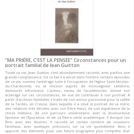
"MA PRIÈRE, C'EST LA PENSÉE" Circonstances pour un
portrait familial de Jean Guitton
Toute sa vie, Jean Guitton s’est abondamment raconté, avec parfois une
grande complaisance. De ce fait il a laissé dans l’ombre certains épisodes
de sa vie, comme l’arbitrage suite à l’occupation de l’église Saint-Nicolas-
du-Chardonnet, ou la mission auprès de monseigneur Lefebvre,
demeurés infructueux. L’auteur, neveu de l’académicien, donne son
éclairage sur ces circonstances, en vue de contribuer à son portrait. À
partir d’archives familiales il traite de son amour passionné pour la vallée
de la Tardes, en Creuse, dans laquelle il a situé le portrait de sa mère,
des relations très étroites avec son frère Henri, de son expérience de la
chose militaire, de son parcours universitaire, avec la douloureuse
épreuve de l’Épuration, et de sa fièvre verte académique. Il évoque ses
flirts avec des illustres. Il raconte un certain nombre de souvenirs
familiaux, avec quelques précisions sur sa vie quotidienne. Ainsi il
apporte des éléments pour une future biographie plus complète d’un