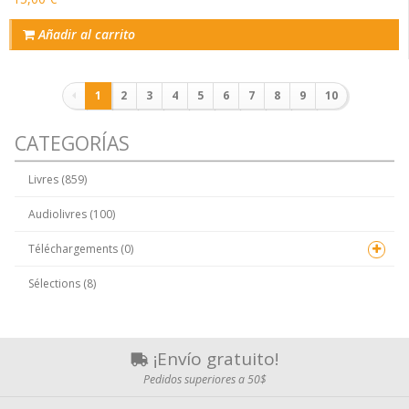
Añadir al carrito
Paginación
1
2
3
4
5
6
7
8
9
10
CATEGORÍAS
Livres (859)
Audiolivres (100)
Téléchargements (0)
Sélections (8)
¡Envío gratuito!
Pedidos superiores a 50$