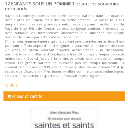
12 ENFANTS SOUS UN POMMIER et autres souvenirs
normands
Raynald Duplessy a certes été élevé par ses parents dans un quartier
urbain près de Rouen, mais dès sa petite enfance il a passé tous ses
temps libres chez ses grands-parents, petits paysans traditionnels du
Pays de Bray. Période fondatrice pour ce joyeux conteur. Il évoque ici,
avec humour, de nombreuses anecdotes sur l’ancienne vie rurale
normande. Son regard d'enfant est resté intact.
S'il ne nous emmène guère qu’une soixantaine d’années en arrière, il est
pourtant difficile aujourd’hui d’imaginer la pauvreté et la dureté de cette
vie dans ce qu’on pourrait appeler actuellement « la Normandie
périphérique ». Et Raynald Duplessy a très tôt compris l’enjeu de cette
mémoire : « Quand j’allais à la ferme, je savais que je vivais un temps
révolu. Les grands-parents ne suivaient pas les temps nouveaux, ils
vivaient comme avant 1939, c’était même le style de vie d’avant 1914. Je
savais que c’était la fin. Très jeune, j’y allais comme un quasi-ethnologue.
J’étais à la fois acteur et spectateur. Je voulais m’imprégner. »
15,00 €
Añadir al carrito