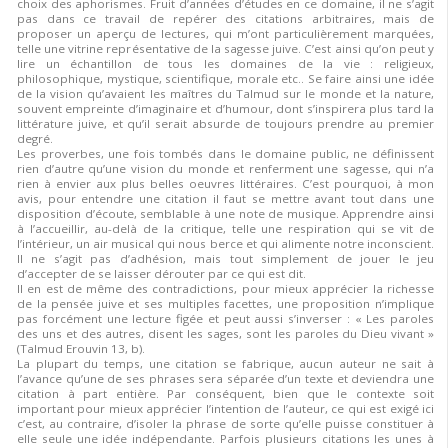
choix des aphorismes. Fruit d’années d’études en ce domaine, il ne s’agit
pas dans ce travail de repérer des citations arbitraires, mais de
proposer un aperçu de lectures, qui m’ont particulièrement marquées,
telle une vitrine représentative de la sagesse juive. C’est ainsi qu’on peut y
lire un échantillon de tous les domaines de la vie : religieux,
philosophique, mystique, scientifique, morale etc.. Se faire ainsi une idée
de la vision qu’avaient les maîtres du Talmud sur le monde et la nature,
souvent empreinte d’imaginaire et d’humour, dont s’inspirera plus tard la
littérature juive, et qu’il serait absurde de toujours prendre au premier
degré.
Les proverbes, une fois tombés dans le domaine public, ne définissent
rien d’autre qu’une vision du monde et renferment une sagesse, qui n’a
rien à envier aux plus belles oeuvres littéraires. C’est pourquoi, à mon
avis, pour entendre une citation il faut se mettre avant tout dans une
disposition d’écoute, semblable à une note de musique. Apprendre ainsi
à l’accueillir, au-delà de la critique, telle une respiration qui se vit de
l’intérieur, un air musical qui nous berce et qui alimente notre inconscient.
Il ne s’agit pas d’adhésion, mais tout simplement de jouer le jeu
d’accepter de se laisser dérouter par ce qui est dit.
Il en est de même des contradictions, pour mieux apprécier la richesse
de la pensée juive et ses multiples facettes, une proposition n’implique
pas forcément une lecture figée et peut aussi s’inverser : « Les paroles
des uns et des autres, disent les sages, sont les paroles du Dieu vivant »
(Talmud Erouvin 13, b).
La plupart du temps, une citation se fabrique, aucun auteur ne sait à
l’avance qu’une de ses phrases sera séparée d’un texte et deviendra une
citation à part entière. Par conséquent, bien que le contexte soit
important pour mieux apprécier l’intention de l’auteur, ce qui est exigé ici
c’est, au contraire, d’isoler la phrase de sorte qu’elle puisse constituer à
elle seule une idée indépendante. Parfois plusieurs citations les unes à