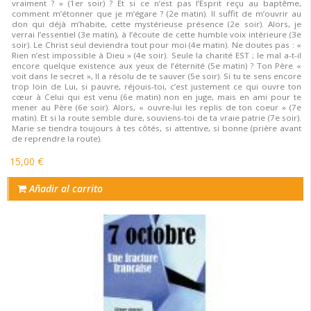
vraiment ? » (1er soir) ? Et si ce n’est pas l’Esprit reçu au baptême,
comment m’étonner que je m’égare ? (2e matin). Il suffit de m’ouvrir au
don qui déjà m’habite, cette mystérieuse présence (2e soir). Alors, je
verrai l’essentiel (3e matin), à l’écoute de cette humble voix intérieure (3e
soir). Le Christ seul deviendra tout pour moi (4e matin). Ne doutes pas : «
Rien n’est impossible à Dieu » (4e soir). Seule la charité EST ; le mal a-t-il
encore quelque existence aux yeux de l’éternité (5e matin) ? Ton Père «
voit dans le secret », Il a résolu de te sauver (5e soir). Si tu te sens encore
trop loin de Lui, si pauvre, réjouis-toi, c’est justement ce qui ouvre ton
cœur à Celui qui est venu (6e matin) non en juge, mais en ami pour te
mener au Père (6e soir). Alors, « ouvre-lui les replis de ton coeur » (7e
matin). Et si la route semble dure, souviens-toi de ta vraie patrie (7e soir).
Marie se tiendra toujours à tes côtés, si attentive, si bonne (prière avant
de reprendre la route).
15,00 €
Añadir al carrito