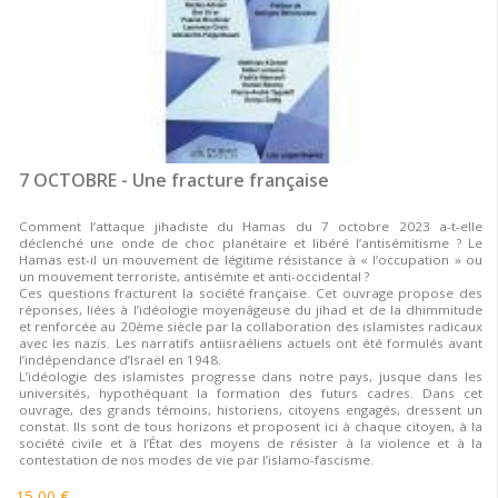
7 OCTOBRE - Une fracture française
Comment l’attaque jihadiste du Hamas du 7 octobre 2023 a-t-elle
déclenché une onde de choc planétaire et libéré l’antisémitisme ? Le
Hamas est-il un mouvement de légitime résistance à « l’occupation » ou
un mouvement terroriste, antisémite et anti-occidental ?
Ces questions fracturent la société française. Cet ouvrage propose des
réponses, liées à l’idéologie moyenâgeuse du jihad et de la dhimmitude
et renforcée au 20ème siècle par la collaboration des islamistes radicaux
avec les nazis. Les narratifs antiisraéliens actuels ont été formulés avant
l’indépendance d’Israël en 1948.
L’idéologie des islamistes progresse dans notre pays, jusque dans les
universités, hypothéquant la formation des futurs cadres. Dans cet
ouvrage, des grands témoins, historiens, citoyens engagés, dressent un
constat. Ils sont de tous horizons et proposent ici à chaque citoyen, à la
société civile et à l’État des moyens de résister à la violence et à la
contestation de nos modes de vie par l’islamo-fascisme.
15,00 €