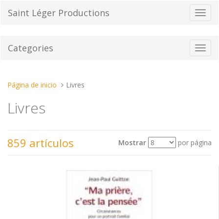
Pasar
Saint Léger Productions
Cambi
al
el
contenido
modo
de
Categories
Toggl
naveg
navig
Estas
Página de inicio
Livres
aquí:
Livres
859 artículos
Mostrar
por página
Ver
Ordenar por
como: