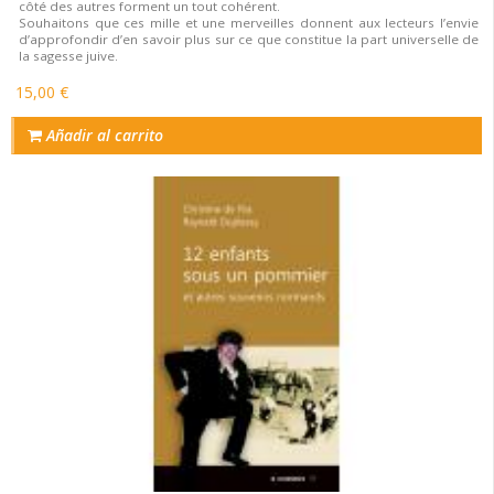
côté des autres forment un tout cohérent.
Souhaitons que ces mille et une merveilles donnent aux lecteurs l’envie
d’approfondir d’en savoir plus sur ce que constitue la part universelle de
la sagesse juive.
15,00 €
Añadir al carrito