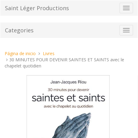
Pasar
Saint Léger Productions
Cambi
al
el
contenido
modo
de
Categories
Toggl
naveg
navig
Estas
Página de inicio
Livres
aquí:
30 MINUTES POUR DEVENIR SAINTES ET SAINTS avec le
chapelet quotidien