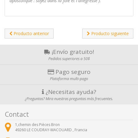
apostolique : soyez dans la joie et l'allégresse )
.
Producto anterior
Producto siguiente
¡Envío gratuito!
Pedidos superiores a 50$
Pago seguro
Plataforma multi-pago
¿Necesitas ayuda?
¿Preguntas? Mira nuestras preguntas más frecuentes.
Contact
1,chemin des Pièces Bron
49260
LE COUDRAY-MACOUARD ,
Francia