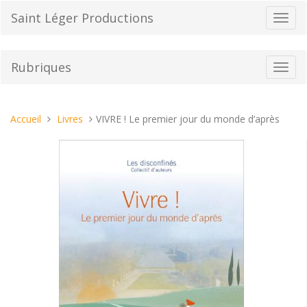
Aller
Saint Léger Productions
Bascu
au
la
contenu
navig
Rubriques
Bascu
la
navig
Vous
Accueil
Livres
VIVRE ! Le premier jour du monde d’après
êtes
ici :