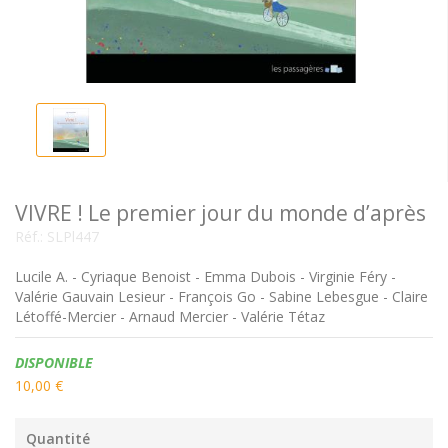
VIVRE ! Le premier jour du monde d’après
Réf.:
SLPl447
Lucile A. - Cyriaque Benoist - Emma Dubois - Virginie Féry -
Valérie Gauvain Lesieur - François Go - Sabine Lebesgue - Claire
Létoffé-Mercier - Arnaud Mercier - Valérie Tétaz
Disponibilité:
DISPONIBLE
10,00 €
Quantité