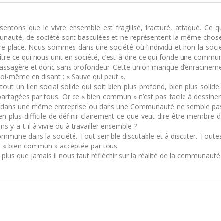
sentons que le vivre ensemble est fragilisé, fracturé, attaqué. Ce q
unauté, de société sont basculées et ne représentent la même chose 
mière place. Nous sommes dans une société où l’individu et non la soc
ître ce qui nous unit en société, c’est-à-dire ce qui fonde une comm
passagère et donc sans profondeur. Cette union manque d’enracinemen
 soi-même en disant : « Sauve qui peut ».
rtout un lien social solide qui soit bien plus profond, bien plus soli
es partagées par tous. Or ce « bien commun » n’est pas facile à dessin
ns une même entreprise ou dans une Communauté ne semble pas aller d
s en plus difficile de définir clairement ce que veut dire être membr
 y-a-t-il à vivre ou à travailler ensemble ?
n commune dans la société. Tout semble discutable et à discuter. Toute
 de « bien commun » acceptée par tous.
t plus que jamais il nous faut réfléchir sur la réalité de la communauté