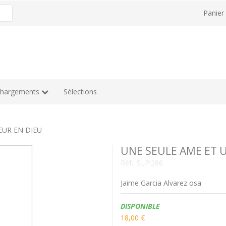
Panie
chargements
Sélections
EUR EN DIEU
UNE SEULE AME ET 
Réf.:
SLPl286
Jaime Garcia Alvarez osa
Disponibilité:
DISPONIBLE
18,00 €