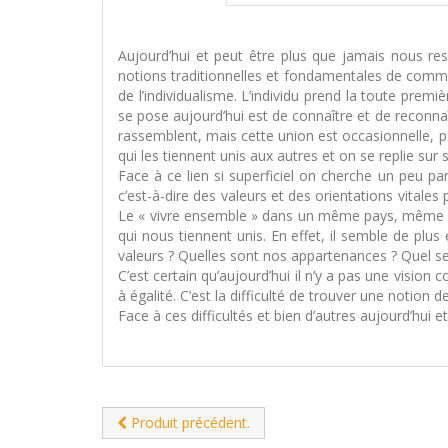
Aujourd’hui et peut être plus que jamais nous res
notions traditionnelles et fondamentales de comm
de l’individualisme. L’individu prend la toute pre
se pose aujourd’hui est de connaître et de reconna
rassemblent, mais cette union est occasionnelle, 
qui les tiennent unis aux autres et on se replie sur
Face à ce lien si superficiel on cherche un peu pa
c’est-à-dire des valeurs et des orientations vital
Le « vivre ensemble » dans un même pays, même da
qui nous tiennent unis. En effet, il semble de plu
valeurs ? Quelles sont nos appartenances ? Quel sens
C’est certain qu’aujourd’hui il n’y a pas une visio
à égalité. C’est la difficulté de trouver une notion
Face à ces difficultés et bien d’autres aujourd’hui e
Produit précédent.