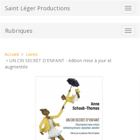
Aller
Saint Léger Productions
Bascu
au
la
contenu
navig
Rubriques
Bascu
la
navig
Vous
Accueil
Livres
êtes
UN CRI SECRET D'ENFANT - édition mise à jour et
ici :
augmentée