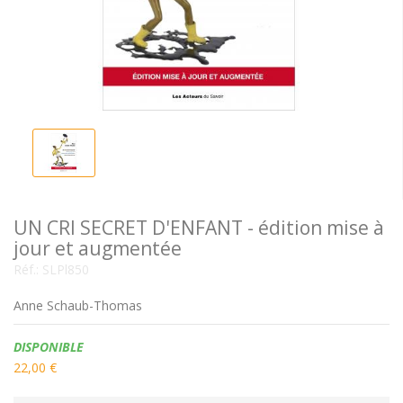
UN CRI SECRET D'ENFANT - édition mise à
jour et augmentée
Réf.:
SLPl850
Anne Schaub-Thomas
Disponibilité:
DISPONIBLE
22,00 €