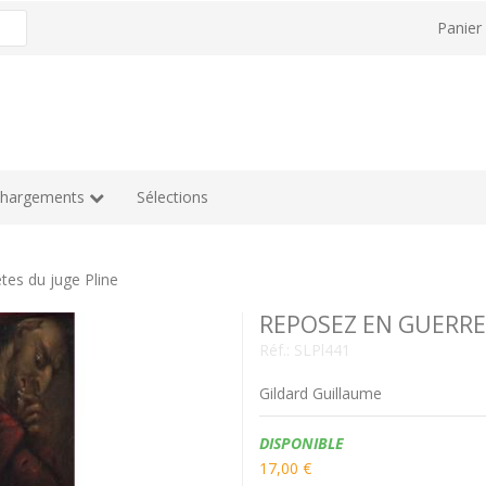
Panie
chargements
Sélections
es du juge Pline
REPOSEZ EN GUERRE -
Réf.:
SLPl441
Gildard Guillaume
Disponibilité:
DISPONIBLE
17,00 €