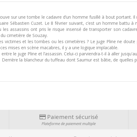
ouve sur une tombe le cadavre d’un homme fusillé à bout portant. Il n
e Sébastien Cuzet. Le 8 février suivant, c’est un homme battu à mo
 les assassins ont pris le risque insensé de transporter son cadavr
 du cimetière de Souzay.
 ces victimes et les tombes ou les cimetières ? Le juge Pline ne dou
e ces mises en scène macabres, il y a une logique implacable.
tre le juge Pline et l’assassin. Celui-ci parviendra-t-il à aller jusqu'au
e. Derrière la blancheur du tuffeau dont Saumur est bâtie, de quelles
Paiement sécurisé
Plateforme de paiement multiple