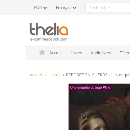
Aller
Rechercher
EUR
Français
au
un
contenu
produit
Accueil
Livres
Audiolivres
Télé
Vous
Accueil
Livres
REPOSEZ EN GUERRE - Les enquêt
êtes
ici :