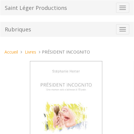
Aller
Saint Léger Productions
Bascu
au
la
contenu
navig
Rubriques
Bascu
la
navig
Vous
Accueil
Livres
PRÉSIDENT INCOGNITO
êtes
ici :