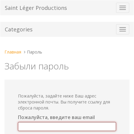
Перейти
Saint Léger Productions
Пере
к
нави
содержанию
Categories
Toggl
navig
Вы
Главная
Пароль
находитесь
Забыли пароль
здесь:
Пожалуйста, задайте ниже Ваш адрес
электронной почты. Вы получите ссылку для
сброса пароля.
Пожалуйста, введите ваш email