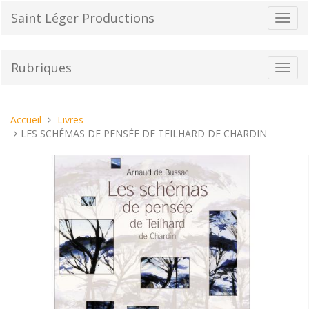
Aller
Saint Léger Productions
Bascu
au
la
contenu
navig
Rubriques
Bascu
la
navig
Vous
Accueil
Livres
êtes
LES SCHÉMAS DE PENSÉE DE TEILHARD DE CHARDIN
ici :