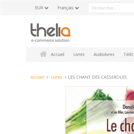
Aller
Rechercher
EUR
Français
au
un
contenu
produit
Accueil
Livres
Audiolivres
Télé
Vous
Accueil
Livres
LES CHANT DES CASSEROLES
êtes
ici :