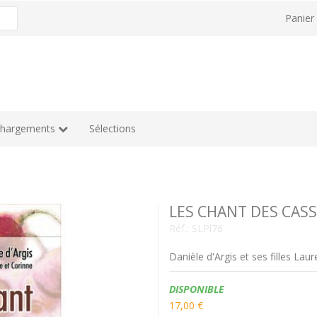
Panie
chargements
Sélections
LES CHANT DES CAS
Réf.:
SLPl76
Danièle d'Argis et ses filles Lau
Disponibilité:
DISPONIBLE
17,00 €