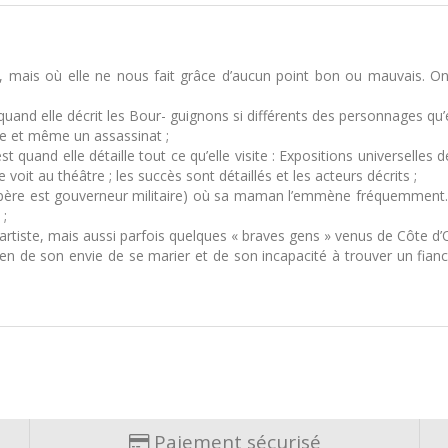
, mais où elle ne nous fait grâce d’aucun point bon ou mauvais. O
quand elle décrit les Bour- guignons si différents des personnages qu’el
ce et même un assassinat ;
est quand elle détaille tout ce qu’elle visite : Expositions universell
 voit au théâtre ; les succès sont détaillés et les acteurs décrits ;
père est gouverneur militaire) où sa maman l’emmène fréquemment. Ell
 ;
artiste, mais aussi parfois quelques « braves gens » venus de Côte d’O
 de son envie de se marier et de son incapacité à trouver un fiancé 
Paiement sécurisé