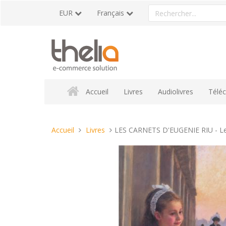
Aller
Rechercher
EUR
Français
au
un
contenu
produit
Accueil
Livres
Audiolivres
Télé
Vous
Accueil
Livres
LES CARNETS D'EUGENIE RIU - Les 
êtes
ici :