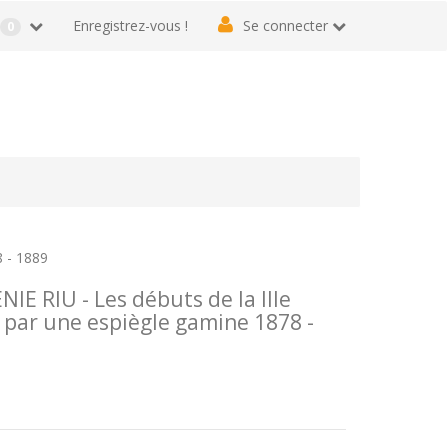
r
Enregistrez-vous !
Se connecter
0
8 - 1889
E RIU - Les débuts de la IIIe
 par une espiègle gamine 1878 -