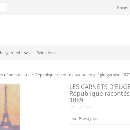
Panie
chargements
Sélections
débuts de la IIIe République racontés par une espiègle gamine 187
LES CARNETS D'EUGENI
République racontés
1889
Réf.:
SLPl853
Jean Ponsignon