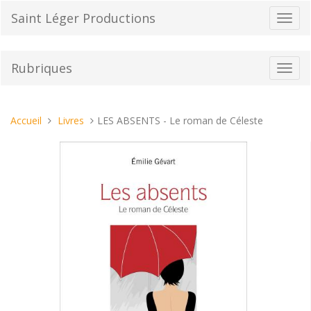
Aller
Saint Léger Productions
Bascu
au
la
contenu
navig
Rubriques
Bascu
la
navig
Vous
Accueil
Livres
LES ABSENTS - Le roman de Céleste
êtes
ici :