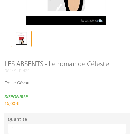
LES ABSENTS - Le roman de Céleste
Réf.:
SLPl429
Émilie Gévart
Disponibilité:
DISPONIBLE
16,00 €
Quantité