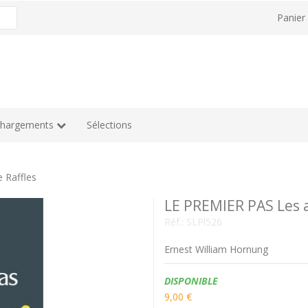
Panie
chargements
Sélections
 Raffles
LE PREMIER PAS Les a
Réf.:
SLPl526
Ernest William Hornung
Disponibilité:
DISPONIBLE
9,00 €