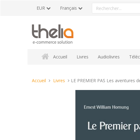
Aller
Rechercher
EUR
Français
au
un
contenu
produit
Accueil
Livres
Audiolivres
Télé
Vous
Accueil
Livres
LE PREMIER PAS Les aventures de
êtes
ici :