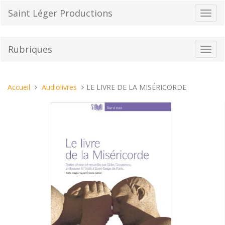
Aller
Saint Léger Productions
Bascu
au
la
contenu
navig
Rubriques
Bascu
la
navig
Vous
Accueil
Audiolivres
LE LIVRE DE LA MISÉRICORDE
êtes
ici :