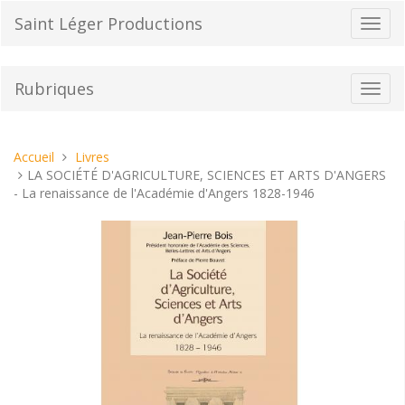
Aller
Saint Léger Productions
Bascu
au
la
contenu
navig
Rubriques
Bascu
la
navig
Vous
Accueil
Livres
êtes
LA SOCIÉTÉ D'AGRICULTURE, SCIENCES ET ARTS D'ANGERS
ici :
- La renaissance de l'Académie d'Angers 1828-1946