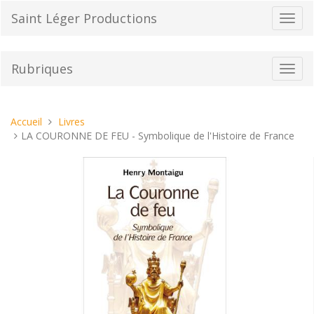
Aller
Saint Léger Productions
Bascu
au
la
contenu
navig
Rubriques
Bascu
la
navig
Vous
Accueil
Livres
êtes
LA COURONNE DE FEU - Symbolique de l'Histoire de France
ici :