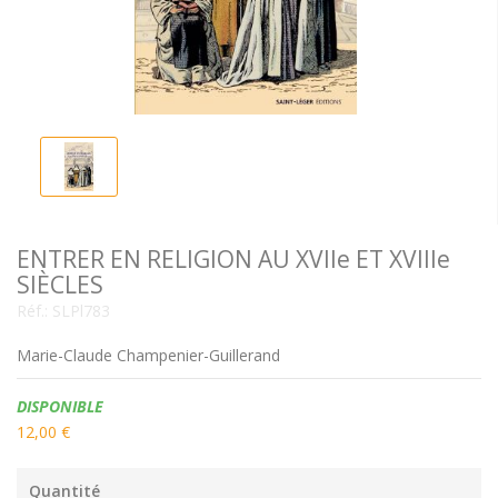
ENTRER EN RELIGION AU XVIIe ET XVIIIe
SIÈCLES
Réf.:
SLPl783
Marie-Claude Champenier-Guillerand
Disponibilité:
DISPONIBLE
12,00 €
Quantité