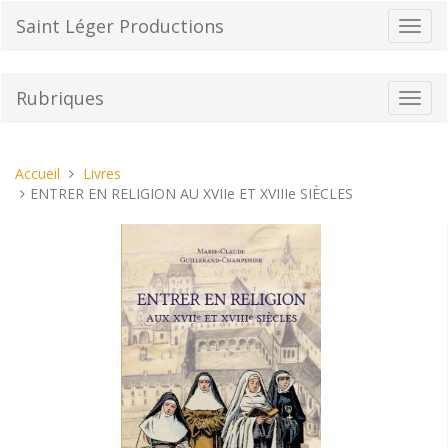
Aller
Saint Léger Productions
Bascu
au
la
contenu
navig
Rubriques
Bascu
la
navig
Vous
Accueil
Livres
êtes
ENTRER EN RELIGION AU XVIIe ET XVIIIe SIÈCLES
ici :