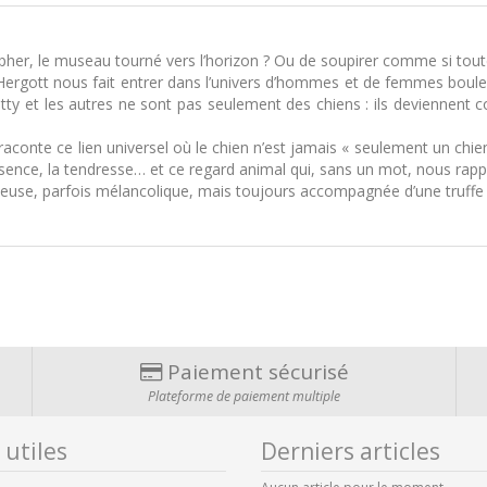
sopher, le museau tourné vers l’horizon ? Ou de soupirer comme si tou
 Hergott nous fait entrer dans l’univers d’hommes et de femmes boul
otty et les autres ne sont pas seulement des chiens : ils deviennent 
 raconte ce lien universel où le chien n’est jamais « seulement un chie
, l’absence, la tendresse… et ce regard animal qui, sans un mot, nous 
oyeuse, parfois mélancolique, mais toujours accompagnée d’une truffe 
Paiement sécurisé
Plateforme de paiement multiple
 utiles
Derniers articles