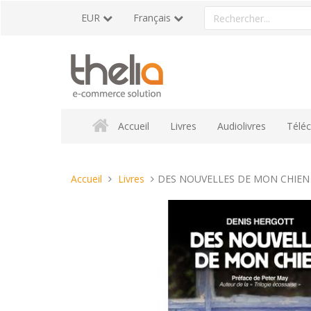
Aller
Rechercher
EUR
Français
au
un
contenu
produit
Accueil
Livres
Audiolivres
Télé
Vous
Accueil
Livres
DES NOUVELLES DE MON CHIEN
êtes
ici :