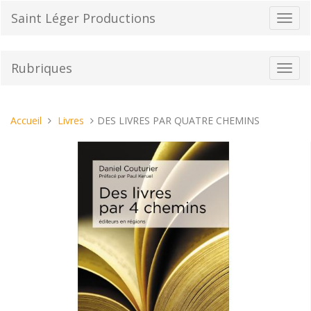
Aller
Saint Léger Productions
Bascu
au
la
contenu
navig
Rubriques
Bascu
la
navig
Vous
Accueil
Livres
DES LIVRES PAR QUATRE CHEMINS
êtes
ici :