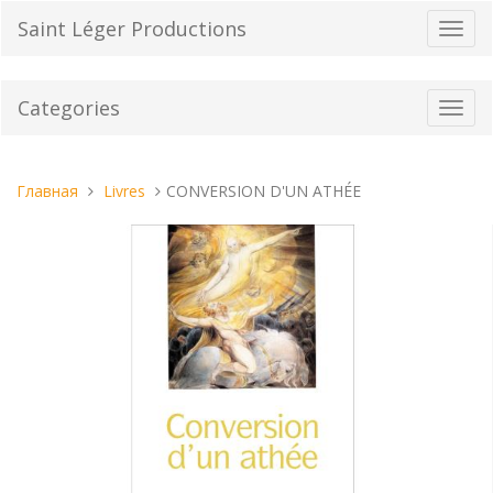
Перейти
Saint Léger Productions
Пере
к
нави
содержанию
Categories
Toggl
navig
Вы
Главная
Livres
CONVERSION D'UN ATHÉE
находитесь
здесь: