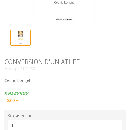
CONVERSION D'UN ATHÉE
Номер.:
SLPl637
Cédric Longet
Наличие:
В НАЛИЧИИ
20,00 €
Количество