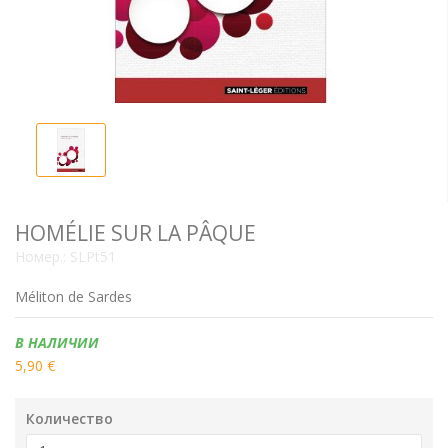
HOMÉLIE SUR LA PÂQUE
Номер.:
SLPt51
Méliton de Sardes
Наличие:
В НАЛИЧИИ
5,90 €
Количество