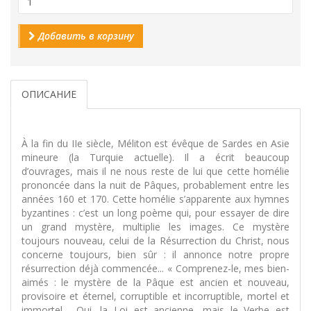
Добавить в корзину
ОПИСАНИЕ
À la fin du IIe siècle, Méliton est évêque de Sardes en Asie
mineure (la Turquie actuelle). Il a écrit beaucoup
d’ouvrages, mais il ne nous reste de lui que cette homélie
prononcée dans la nuit de Pâques, probablement entre les
années 160 et 170. Cette homélie s’apparente aux hymnes
byzantines : c’est un long poème qui, pour essayer de dire
un grand mystère, multiplie les images. Ce mystère
toujours nouveau, celui de la Résurrection du Christ, nous
concerne toujours, bien sûr : il annonce notre propre
résurrection déjà commencée... « Comprenez-le, mes bien-
aimés : le mystère de la Pâque est ancien et nouveau,
provisoire et éternel, corruptible et incorruptible, mortel et
immortel… Oui, la Loi est ancienne, mais le Verbe est