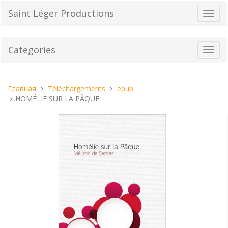
Перейти
Saint Léger Productions
Пере
к
нави
содержанию
Categories
Toggl
navig
Вы
Главная
Téléchargements
epub
находитесь
HOMÉLIE SUR LA PÂQUE
здесь: