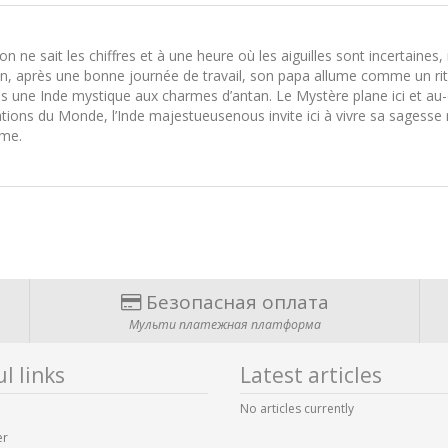
 ne sait les chiffres et à une heure où les aiguilles sont incertaines
n, après une bonne journée de travail, son papa allume comme un ritue
ns une Inde mystique aux charmes d’antan. Le Mystère plane ici et au-
isations du Monde, l’Inde majestueusenous invite ici à vivre sa sagesse m
âme.
Безопасная оплата
Мульти платежная платформа
l links
Latest articles
No articles currently
er