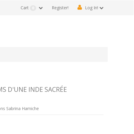
Cart
Register!
Log In!
0
S D'UNE INDE SACRÉE
ions Sabrina Hamiche