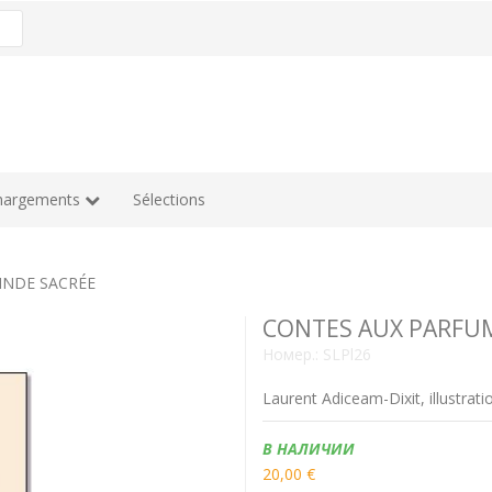
hargements
Sélections
INDE SACRÉE
CONTES AUX PARFUM
Номер.:
SLPl26
Laurent Adiceam-Dixit, illustrat
Наличие:
В НАЛИЧИИ
20,00 €