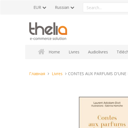
Перейти
Search
EUR
Russian
к
a
содержанию
product
Home
Livres
Audiolivres
Téléc
Вы
Главная
Livres
CONTES AUX PARFUMS D'UNE 
находитесь
здесь: