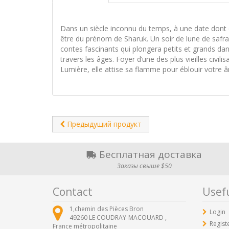
Dans un siècle inconnu du temps, à une date dont on
être du prénom de Sharuk. Un soir de lune de safra
contes fascinants qui plongera petits et grands da
travers les âges. Foyer d’une des plus vieilles civil
Lumière, elle attise sa flamme pour éblouir votre 
Предыдущий продукт
Бесплатная доставка
Заказы свыше $50
Contact
Usefu
1,chemin des Pièces Bron
Login
49260
LE COUDRAY-MACOUARD ,
Regist
France métropolitaine