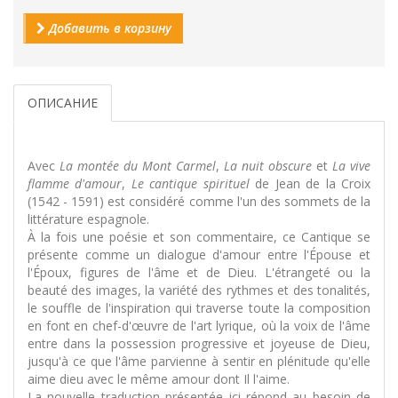
Добавить в корзину
ОПИСАНИЕ
Avec
La montée du Mont Carmel
,
La nuit obscure
et
La vive
flamme d'amour
,
Le cantique spirituel
de Jean de la Croix
(1542 - 1591) est considéré comme l'un des sommets de la
littérature espagnole.
À la fois une poésie et son commentaire, ce Cantique se
présente comme un dialogue d'amour entre l'Épouse et
l'Époux, figures de l'âme et de Dieu. L'étrangeté ou la
beauté des images, la variété des rythmes et des tonalités,
le souffle de l'inspiration qui traverse toute la composition
en font en chef-d'œuvre de l'art lyrique, où la voix de l'âme
entre dans la possession progressive et joyeuse de Dieu,
jusqu'à ce que l'âme parvienne à sentir en plénitude qu'elle
aime dieu avec le même amour dont Il l'aime.
La nouvelle traduction présentée ici répond au besoin de