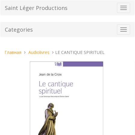
Перейти
Saint Léger Productions
Пере
к
нави
содержанию
Categories
Toggl
navig
Вы
Главная
Audiolivres
LE CANTIQUE SPIRITUEL
находитесь
здесь: