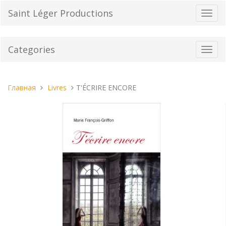
Перейти
Saint Léger Productions
Пере
к
нави
содержанию
Categories
Toggl
navig
Вы
Главная
Livres
T'ÉCRIRE ENCORE
находитесь
здесь: