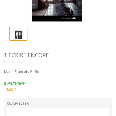
T'ÉCRIRE ENCORE
Номер.:
SLPl77
Marie François-Griffon
Наличие:
В НАЛИЧИИ
14,00 €
Количество