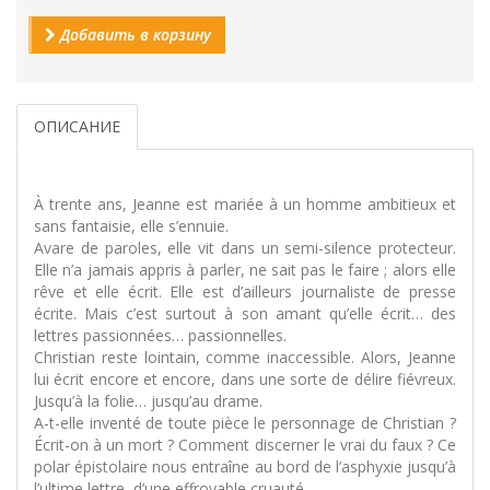
Добавить в корзину
ОПИСАНИЕ
À trente ans, Jeanne est mariée à un homme ambitieux et
sans fantaisie, elle s’ennuie.
Avare de paroles, elle vit dans un semi-silence protecteur.
Elle n’a jamais appris à parler, ne sait pas le faire ; alors elle
rêve et elle écrit. Elle est d’ailleurs journaliste de presse
écrite. Mais c’est surtout à son amant qu’elle écrit… des
lettres passionnées… passionnelles.
Christian reste lointain, comme inaccessible. Alors, Jeanne
lui écrit encore et encore, dans une sorte de délire fiévreux.
Jusqu’à la folie… jusqu’au drame.
A-t-elle inventé de toute pièce le personnage de Christian ?
Écrit-on à un mort ? Comment discerner le vrai du faux ? Ce
polar épistolaire nous entraîne au bord de l’asphyxie jusqu’à
l’ultime lettre, d’une effroyable cruauté.